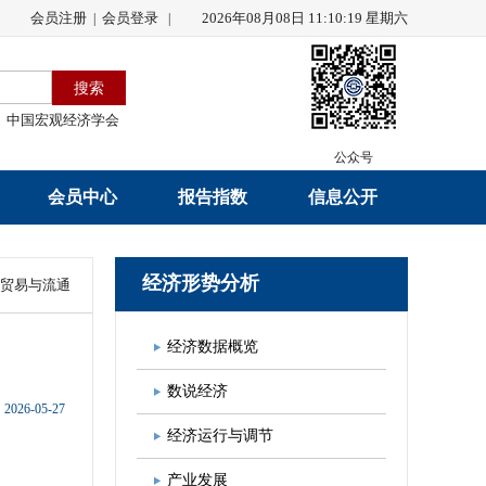
会员注册
会员登录
2026年08月08日 11:10:19 星期六
|
|
中国宏观经济学会
公众号
会员中心
报告指数
信息公开
会员名录
研究报告
学会章程
经济形势分析
贸易与流通
会员注册
学会会刊
年度工作报告
经济数据概览
入会申请
数据解读
财务工作报告
数说经济
会员管理办法
指数发布
新闻发言人制度
2026-05-27
经济运行与调节
中宏通讯
学术自律制度
产业发展