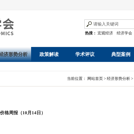
热搜：
宏观经济
经济学会
经济形势分析
政策解读
学术评议
典型案例
经济数据概览
发展改革令
优秀改革案例
地方政府
当前位置：
网站首页
>
经济形势分析
>
数说经济
规范性文件
世界一流企业
国有企业
经济运行与调节
规划文本
优秀论文著作
民营企业
产业发展
公告
价格周报（10月14日）
创新高技术产业运
通知