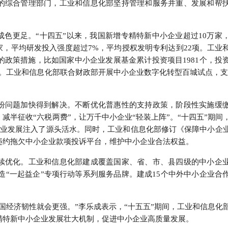
的综合管理部门，工业和信息化部坚持管理和服务并重、发展和帮
成色更足。“十四五”以来，我国新增专精特新中小企业超过10万家
6万家，平均研发投入强度超过7%，平均授权发明专利达到22项。工业
政策措施，比如国家中小企业发展基金累计投资项目1981个，投
上市。工业和信息化部联合财政部开展中小企业数字化转型百城试点，支持
盼问题加快得到解决。不断优化普惠性的支持政策，阶段性实施缓
减半征收“六税两费”，让万千中小企业“轻装上阵”。“十四五”期间
为企业发展注入了源头活水。同时，工业和信息化部修订《保障中小企
违约拖欠中小企业款项投诉平台，维护中小企业合法权益。
续优化。工业和信息化部建成覆盖国家、省、市、县四级的中小企
打造“一起益企”专项行动等系列服务品牌。建成15个中外中小企业合
国经济韧性就会更强。”李乐成表示，“十五五”期间，工业和信息化
精特新中小企业发展壮大机制，促进中小企业高质量发展。