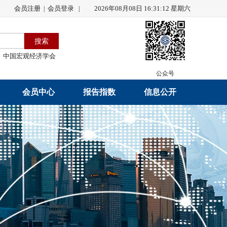
会员注册
会员登录
2026年08月08日 16:31:13 星期六
|
|
中国宏观经济学会
公众号
会员中心
报告指数
信息公开
会员名录
研究报告
学会章程
会员注册
学会会刊
年度工作报告
入会申请
数据解读
财务工作报告
会员管理办法
指数发布
新闻发言人制度
中宏通讯
学术自律制度