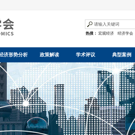
热搜：
宏观经济
经济学会
经济形势分析
政策解读
学术评议
典型案例
经济数据概览
发展改革令
优秀改革案例
地方政府
数说经济
规范性文件
世界一流企业
国有企业
经济运行与调节
规划文本
优秀论文著作
民营企业
产业发展
公告
创新高技术产业运
通知