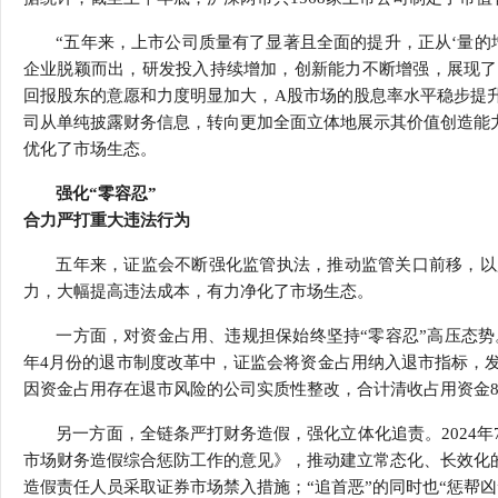
“五年来，上市公司质量有了显著且全面的提升，正从‘量的
企业脱颖而出，研发投入持续增加，创新能力不断增强，展现了
回报股东的意愿和力度明显加大，A股市场的股息率水平稳步提
司从单纯披露财务信息，转向更加全面立体地展示其价值创造能力
优化了市场生态。
强化“零容忍”
合力严打重大违法行为
五年来，证监会不断强化监管执法，推动监管关口前移，以
力，大幅提高违法成本，有力净化了市场生态。
一方面，对资金占用、违规担保始终坚持“零容忍”高压态势
年4月份的退市制度改革中，证监会将资金占用纳入退市指标，发
因资金占用存在退市风险的公司实质性整改，合计清收占用资金8
另一方面，全链条严打财务造假，强化立体化追责。2024
市场财务造假综合惩防工作的意见》，推动建立常态化、长效化的财
造假责任人员采取证券市场禁入措施；“追首恶”的同时也“惩帮