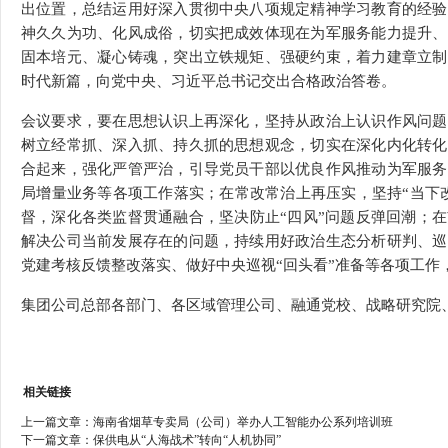
出位置，总结运用好深入贯彻中央八项规定精神学习教育的经验
神久久为功、化风成俗，切实把成效体现在为军服务能力提升、
固本培元、凝心铸魂，突出立铁规矩、强硬约束，着力建章立制
时代新篇，向党中央、习近平总书记交出合格政治答卷。
会议要求，要在思想认识上再深化，坚持从政治上认识作风问题
树立经常抓、深入抓、持久抓的思想观念，切实在深化内化转化
合起来，强化严管严治，引导党员干部以优良作风推动为军服务
局增量业务等各项工作落实；在常改常治上再压实，坚持“当下改
督，深化各类监督贯通融合，坚决防止“四风”问题反弹回潮；
解决公司当前发展存在的问题，持续用好政治生态分析研判、巡
党建考核反馈整改落实、做好中央巡视“回头看”准备等各项工作
集团公司总部各部门、各区域管理公司、融通党校、战略研究院
相关链接
上一篇文章：
海南省烟草专卖局（公司）举办人工智能办公系列培训班
下一篇文章：
保供电从“人海战术”转向“人机协同”