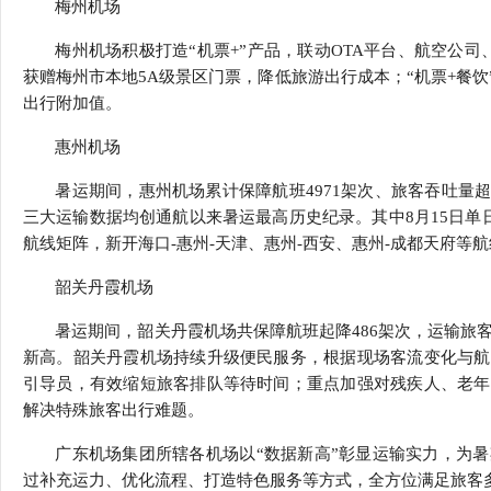
梅州机场
梅州机场积极打造“机票+”产品，联动OTA平台、航空公
获赠梅州市本地5A级景区门票，降低旅游出行成本；“机票+餐
出行附加值。
惠州机场
暑运期间，惠州机场累计保障航班4971架次、旅客吞吐量超6
三大运输数据均创通航以来暑运最高历史纪录。其中8月15日单日
航线矩阵，新开海口-惠州-天津、惠州-西安、惠州-成都天府等
韶关丹霞机场
暑运期间，韶关丹霞机场共保障航班起降486架次，运输旅客
新高。韶关丹霞机场持续升级便民服务，根据现场客流变化与航
引导员，有效缩短旅客排队等待时间；重点加强对残疾人、老年
解决特殊旅客出行难题。
广东机场集团所辖各机场以“数据新高”彰显运输实力，为
过补充运力、优化流程、打造特色服务等方式，全方位满足旅客