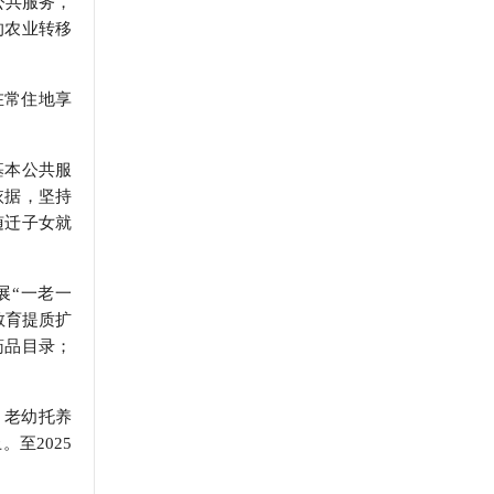
公共服务，
的农业转移
在常住地享
基本公共服
依据，坚持
随迁子女就
展“一老一
教育提质扩
药品目录；
、老幼托养
至2025