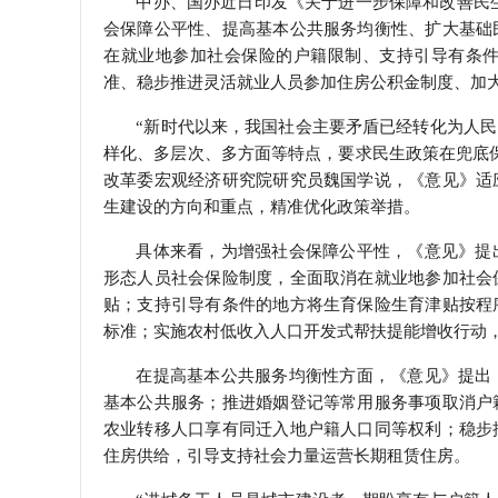
中办、国办近日印发《关于进一步保障和改善民
会保障公平性、提高基本公共服务均衡性、扩大基础
学会章程
在就业地参加社会保险的户籍限制、支持引导有条
准、稳步推进灵活就业人员参加住房公积金制度、加大
特邀研究员
“新时代以来，我国社会主要矛盾已经转化为人
样化、多层次、多方面等特点，要求民生政策在兜底
改革委宏观经济研究院研究员魏国学说，《意见》适
生建设的方向和重点，精准优化政策举措。
具体来看，为增强社会保障公平性，《意见》提
形态人员社会保险制度，全面取消在就业地参加社会
贴；支持引导有条件的地方将生育保险生育津贴按程
标准；实施农村低收入人口开发式帮扶提能增收行动
在提高基本公共服务均衡性方面，《意见》提出
基本公共服务；推进婚姻登记等常用服务事项取消户
农业转移人口享有同迁入地户籍人口同等权利；稳步
住房供给，引导支持社会力量运营长期租赁住房。