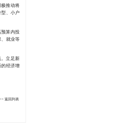
积极推动将
舍型、小户
高预算内投
保、就业等
点。立足新
新的经济增
<< 返回列表