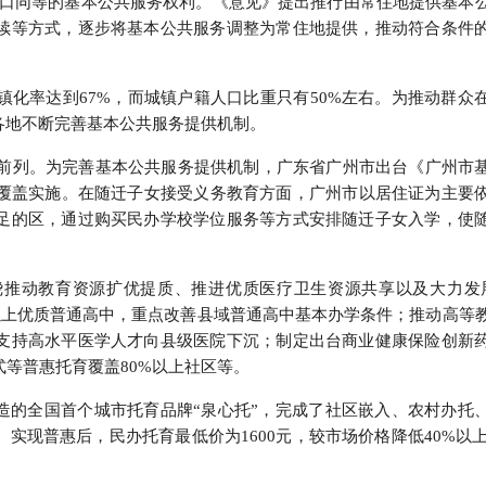
人口同等的基本公共服务权利。《意见》提出推行由常住地提供基本
续等方式，逐步将基本公共服务调整为常住地提供，推动符合条件
城镇化率达到67%，而城镇户籍人口比重只有50%左右。为推动群众
各地不断完善基本公共服务提供机制。
全国前列。为完善基本公共服务提供机制，广东省广州市出台《广州市
人口覆盖实施。在随迁子女接受义务教育方面，广州市以居住证为主要
足的区，通过购买民办学校学位服务等方式安排随迁子女入学，使
绕推动教育资源扩优提质、推进优质医疗卫生资源共享以及大力发
所以上优质普通高中，重点改善县域普通高中基本办学条件；推动高等
支持高水平医学人才向县级医院下沉；制定出台商业健康保险创新
式等普惠托育覆盖80%以上社区等。
造的全国首个城市托育品牌“泉心托”，完成了社区嵌入、农村办托
现普惠后，民办托育最低价为1600元，较市场价格降低40%以上。