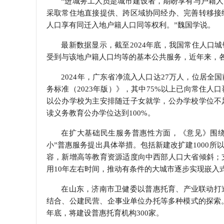
“进城务工人员是城市建设者，期盼享有与户籍
采取常住地直接提供、跨区域协同经办、完善转移接
人口享有同迁入地户籍人口同等权利。”魏国学说。
最新数据显示，截至2024年底，我国常住人口
受到与该地户籍人口均等的基本公共服务，近年来，
2024年，广东省净流入人口达27万人，位居
务标准（2023年版）》，其中75%以上已向常住
以公办学校为主安排随迁子女就学，公办学校学位不
读义务教育公办学位达到100%。
在扩大基础民生服务普惠性方面，《意见》围
小”普惠服务提出具体举措。包括新建改扩建1000
容，新增高等教育资源适度向中西部人口大省倾斜；
用10年左右时间，推动有条件的大城市逐步实现嵌入
在山东，济南市卫健委以普惠托育、产业联动打
结合、公建民营、企事业单位办托等多种模式的探索。实
年底，将建设普惠托育机构300家。