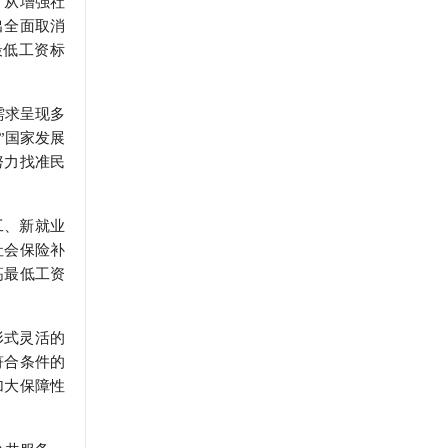
》从增强社
出全面取消
图书出版
学会发展规划
最低工资标
。
需求呈现多
”国家发展
努力找准民
工、新就业
社会保险补
高最低工资
形式灵活的
符合条件的
加大保障性