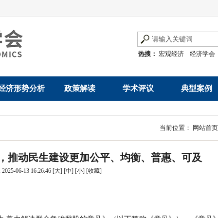
热搜：
宏观经济
经济学会
经济形势分析
政策解读
学术评议
典型案例
经济数据概览
发展改革令
优秀改革案例
地方政府
当前位置：
网站首页
数说经济
规范性文件
世界一流企业
国有企业
，推动民生建设更加公平、均衡、普惠、可及
经济运行与调节
规划文本
优秀论文著作
民营企业
025-06-13 16:26:46
[大]
[中]
[小]
[
收藏
]
产业发展
公告
创新高技术产业运
通知