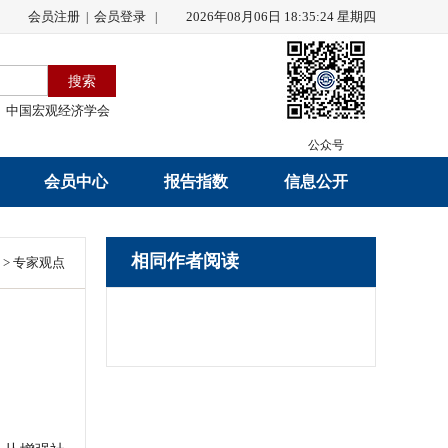
会员注册
会员登录
2026年08月06日 18:35:25 星期四
|
|
中国宏观经济学会
公众号
会员中心
报告指数
信息公开
会员名录
研究报告
学会章程
相同作者阅读
>
专家观点
会员注册
学会会刊
年度工作报告
入会申请
数据解读
财务工作报告
会员管理办法
指数发布
新闻发言人制度
中宏通讯
学术自律制度