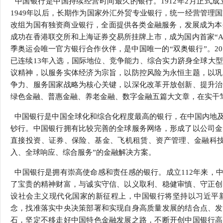
中国银行是中国持续经营时间最久的银行。1912年2月正式
行
1949年以后，长期作为国家外汇外贸专业银行，统一经营管理国
学会章程
贸易与流
改组为国有独资商业银行，全面提供各类金融服务，发展成为本外
成功在香港联交所和上海证券交易所挂牌上市，成为国内首家“A+
特邀研究员
价格指数
季奥运会唯一官方银行合作伙伴，是中国唯一的“双奥银行”。2
已连续13年入选，国际地位、竞争能力、综合实力跻身全球大
议精神，以服务实体经济为宗旨，以防控风险为永恒主题，以巩
争力、服务国家战略为核心关键，以深化改革开放创新、提升治
绿色金融、普惠金融、养老金融、数字金融五篇大文章，在实干
中国银行是中国全球化和综合化程度最高的银行，在中国内地及
钞行。中国银行拥有比较完善的全球服务网络，形成了以公司金
直接投资、证券、保险、基金、飞机租赁、资产管理、金融科技
入、全球响应、综合服务”的金融解决方案。
中国银行是拥有崇高使命感和责任感的银行。成立112年来，中
了宝贵的精神财富，与诚实守信、以义取利、稳健审慎、守正创
设社会主义现代化国家的新征程上，中国银行将坚持以习近平
念，找准落实中央决策部署和实现自身高质量发展的结合点、发
石，坚定不移走好中国特色金融发展之路，不断开创中国银行高