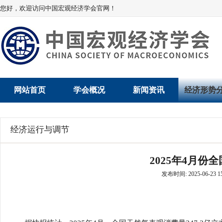
您好，欢迎访问中国宏观经济学会官网！
网站首页
学会概况
新闻资讯
经济形势
学会介绍
新闻动态
经济数据概
经济运行与调节
学术委员会
党建动态
数说经济
2025年4月份
学会领导
学会动态
经济运行与
发布时间: 2025-06-23 15
组织机构
会员动态
产业发展
法律顾问
地方动态
创新高技术产