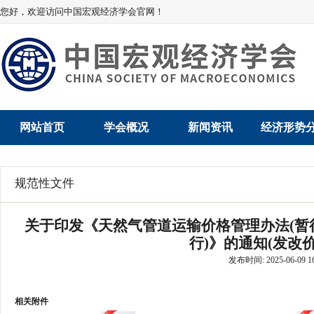
您好，欢迎访问中国宏观经济学会官网！
网站首页
学会概况
新闻资讯
经济形势
学会介绍
新闻动态
经济数据概
规范性文件
学术委员会
党建动态
数说经济
关于印发《天然气管道运输价格管理办法(暂
学会领导
学会动态
经济运行与
行)》的通知(发改价格
发布时间: 2025-06-09 16
组织机构
会员动态
产业发展
法律顾问
地方动态
创新高技术产
相关附件