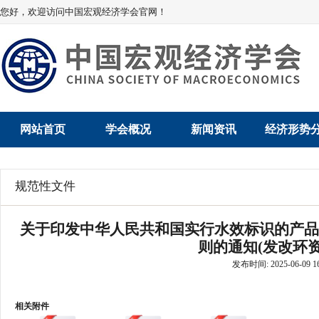
您好，欢迎访问中国宏观经济学会官网！
网站首页
学会概况
新闻资讯
经济形势
学会介绍
新闻动态
经济数据概
规范性文件
学术委员会
党建动态
数说经济
关于印发中华人民共和国实行水效标识的产品
学会领导
学会动态
经济运行与
则的通知(发改环资规
发布时间: 2025-06-09 16
组织机构
会员动态
产业发展
法律顾问
地方动态
创新高技术产
相关附件