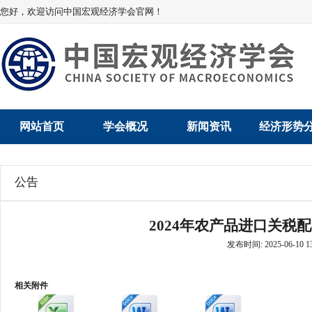
您好，欢迎访问中国宏观经济学会官网！
网站首页
学会概况
新闻资讯
经济形势
学会介绍
新闻动态
经济数据概
公告
学术委员会
党建动态
数说经济
2024年农产品进口关税配
学会领导
学会动态
经济运行与
发布时间: 2025-06-10 13
组织机构
会员动态
产业发展
相关附件
法律顾问
地方动态
创新高技术产